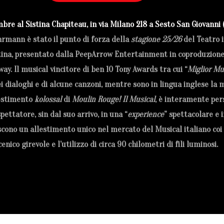
bre al Sistina Chapiteau, in via Milano 218 a Sesto San Giovanni 
uhrmann è stato il punto di forza della
stagione 25/26
del Teatro i
a, presentato dalla PeepArrow Entertainment in coproduzione con
y. Il musical vincitore di ben 10 Tony Awards tra cui “
Miglior Mu
i dialoghi e di alcune canzoni, mentre sono in lingua inglese la 
lestimento
kolossal
di
Moulin Rouge! Il Musical
, è interamente per
ettatore, sin dal suo arrivo, in una “
experience
” spettacolare e
chiscono un allestimento unico nel mercato del Musical italiano co
enico girevole e l’utilizzo di circa 90 chilometri di fili luminosi.